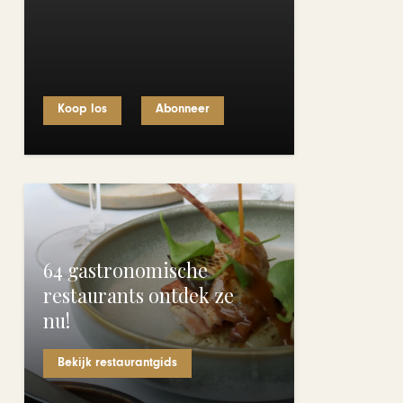
Koop los
Abonneer
64 gastronomische
restaurants ontdek ze
nu!
Bekijk restaurantgids