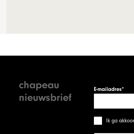
chapeau
E-mailadres*
nieuwsbrief
Ik ga akkoo