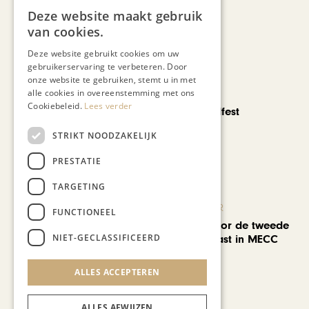
Deze website maakt gebruik
Recent nieuws
van cookies.
Deze website gebruikt cookies om uw
gebruikerservaring te verbeteren. Door
onze website te gebruiken, stemt u in met
alle cookies in overeenstemming met ons
CHAPEAU TV
Cookiebeleid.
Lees verder
Noorbeek Foodfest
STRIKT NOODZAKELIJK
PRESTATIE
TARGETING
KUNST & CULTUUR
FUNCTIONEEL
EuropArtFair voor de tweede
NIET-GECLASSIFICEERD
keer op rij te gast in MECC
Maastricht
ALLES ACCEPTEREN
ALLES AFWIJZEN