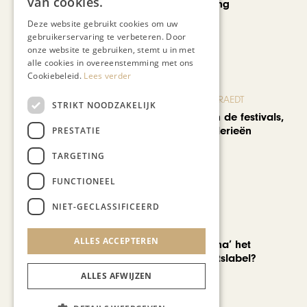
van cookies.
curated shopping
Deze website gebruikt cookies om uw
gebruikerservaring te verbeteren. Door
onze website te gebruiken, stemt u in met
alle cookies in overeenstemming met ons
Cookiebeleid.
Lees verder
BLOG JO CORTENRAEDT
STRIKT NOODZAKELIJK
We verzuipen in de festivals,
feesten en braderieën
PRESTATIE
TARGETING
FUNCTIONEEL
NIET-GECLASSIFICEERD
AUTOMOTIVE
ALLES ACCEPTEREN
Is ‘Made in China’ het
nieuwe kwaliteitslabel?
ALLES AFWIJZEN