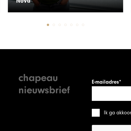
Nova
chapeau
E-mailadres*
nieuwsbrief
Ik ga akkoo