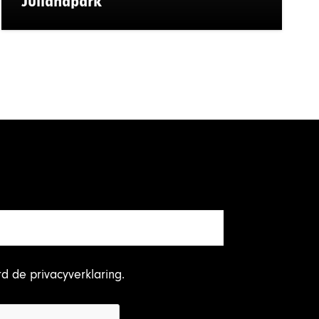
Julianapark
rd
de privacyverklaring
.