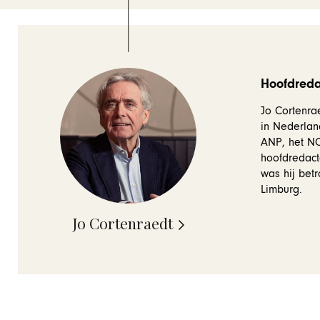
Hoofdredac
Jo Cortenrae
in Nederlan
ANP, het NOS
hoofdredact
was hij betr
Limburg.
Jo Cortenraedt