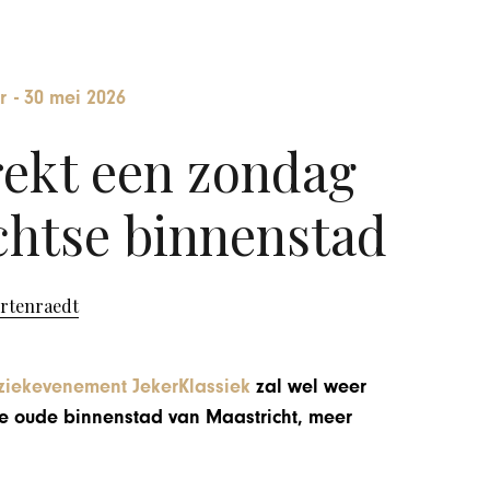
r
-
30 mei 2026
rekt een zondag
chtse binnenstad
ortenraedt
ziekevenement JekerKlassiek
zal wel weer
 de oude binnenstad van Maastricht, meer