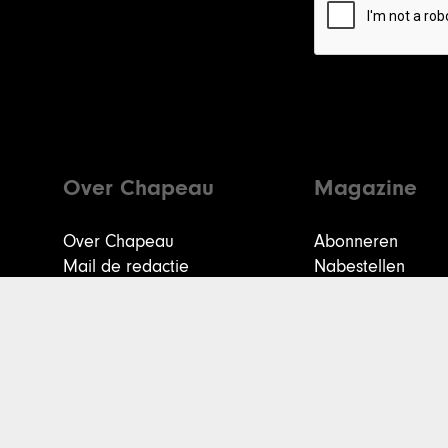
Over Chapeau
Magazine
Over Chapeau
Abonneren
Mail de redactie
Nabestellen
Contact
Colofon
Veelgestelde vragen
Shop
Vacatures & stages
@2024 Chapeau Magazine |
Algemene Voorwaarden
|