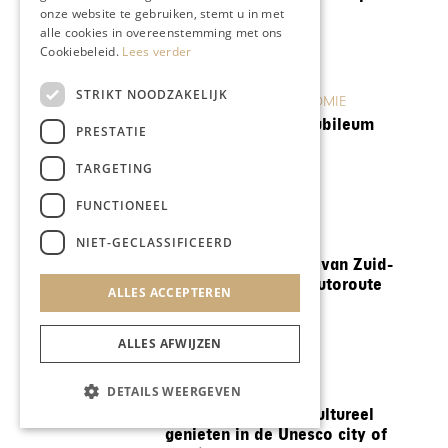
onze website te gebruiken, stemt u in met
alle cookies in overeenstemming met ons
Cookiebeleid.
Lees verder
STRIKT NOODZAKELIJK
ONDERNEMEN & ECONOMIE
Feestelijk 25-jarig jubileum
PRESTATIE
Hostellerie Munten
TARGETING
FUNCTIONEEL
REIZEN
NIET-GECLASSIFICEERD
Ontdek het mooiste van Zuid-
Limburg met deze autoroute
ALLES ACCEPTEREN
door het Heuvelland
ALLES AFWIJZEN
DETAILS WEERGEVEN
REIZEN
Ontdek Karlsruhe: cultureel
genieten in de Unesco city of