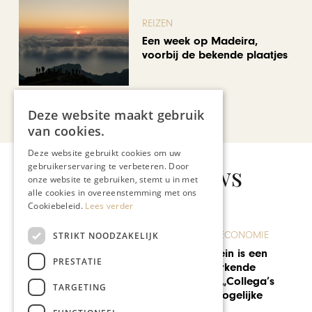
REIZEN
Een week op Madeira,
voorbij de bekende plaatjes
Bekijk alle artikelen
Deze website maakt gebruik
van cookies.
Deze website gebruikt cookies om uw
Gerelateerd nieuws
gebruikerservaring te verbeteren. Door
onze website te gebruiken, stemt u in met
alle cookies in overeenstemming met ons
Cookiebeleid.
Lees verder
ONDERNEMEN & ECONOMIE
STRIKT NOODZAKELIJK
Rianne Balkestein is een
PRESTATIE
(deels) thuiswerkende
hotelmanager: „Collega’s
TARGETING
maken het onmogelijke
mogelijk’’