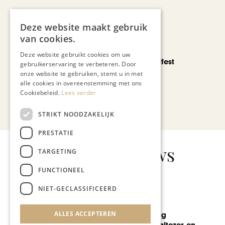
Deze website maakt gebruik
van cookies.
CHAPEAU TV
Deze website gebruikt cookies om uw
Noorbeek Foodfest
gebruikerservaring te verbeteren. Door
onze website te gebruiken, stemt u in met
alle cookies in overeenstemming met ons
Cookiebeleid.
Lees verder
Bekijk alle artikelen
STRIKT NOODZAKELIJK
PRESTATIE
Gerelateerd nieuws
TARGETING
FUNCTIONEEL
NIET-GECLASSIFICEERD
MODE & BEAUTY
ALLES ACCEPTEREN
Summer Night Party Lebe