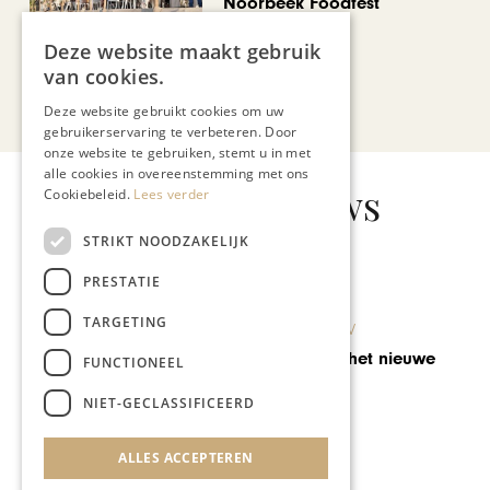
Noorbeek Foodfest
Deze website maakt gebruik
van cookies.
Bekijk alle artikelen
Deze website gebruikt cookies om uw
gebruikerservaring te verbeteren. Door
onze website te gebruiken, stemt u in met
alle cookies in overeenstemming met ons
Gerelateerd nieuws
Cookiebeleid.
Lees verder
STRIKT NOODZAKELIJK
PRESTATIE
TARGETING
LIMBOURGEOIS TV
Philzuid swingt het nieuwe
FUNCTIONEEL
jaar in
NIET-GECLASSIFICEERD
ALLES ACCEPTEREN