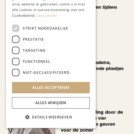
onze website te gebruiken, stemt u in met
Wereldse beelden tijdens
alle cookies in overeenstemming met ons
Cultura Nova
Cookiebeleid.
Lees verder
STRIKT NOODZAKELIJK
PRESTATIE
TARGETING
REIZEN
FUNCTIONEEL
Een week op Madeira,
voorbij de bekende plaatjes
NIET-GECLASSIFICEERD
ALLES ACCEPTEREN
ALLES AFWIJZEN
MODE & BEAUTY
Een geurwandeling door de
DETAILS WEERGEVEN
Stokstraat: onze vier
favoriete uniseks geuren
voor de zomer