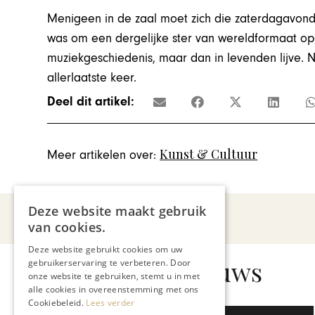
Menigeen in de zaal moet zich die zaterdagavond
was om een dergelijke ster van wereldformaat op
muziekgeschiedenis, maar dan in levenden lijve. 
allerlaatste keer.
Deel dit artikel:
Kunst & Cultuur
Meer artikelen over:
Deze website maakt gebruik
van cookies.
Deze website gebruikt cookies om uw
Gerelateerd nieuws
gebruikerservaring te verbeteren. Door
onze website te gebruiken, stemt u in met
alle cookies in overeenstemming met ons
Cookiebeleid.
Lees verder