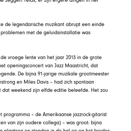
e zeggen: relax, er zijn ergere dingen in het
e de legendarische muzikant abrupt een einde
problemen met de geluidsinstallatie was
de vroege lente van het jaar 2013 in de grote
 het openingsconcert van Jazz Maastricht, dat
egende. De bijna 91-jarige muzikale grootmeester
strong en Miles Davis – had zich spontaan
 dat weekend zijn elfde editie beleefde. Het zou
het programma – de Amerikaanse jazzrock-gitarist
ten van zijn oudere collega) – was groot: bijna
n plaatsen en stonden in de hal en op het bordes