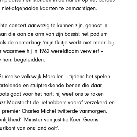
 niet-afgehaalde kaarten te bemachtigen.
chte concert aanwezig te kunnen zijn, genoot in
man die aan de arm van zijn bassist het podium
s de opmerking: ‘mijn fluitje werkt niet meer’ bij
r waarmee hij in 1962 wereldfaam verwierf –
ie hem begeleidden.
usselse volkswijk Marollen – tijdens het spelen
artelende en stuiptrekkende benen die daar
Toots gaat voor het hart: hij weet ons te raken
azz Maastricht de liefhebbers vooraf verzekerd en
e premier Charles Michel twitterde vanmorgen:
lijkheid’. Minister van justitie Koen Geens
zikant van ons land ooit’.