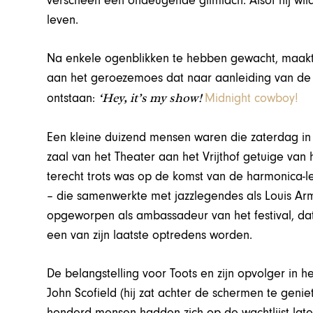
verscheen een ondeugende glimlach. Alsof hij wild
leven.
Na enkele ogenblikken te hebben gewacht, maakt
aan het geroezemoes dat naar aanleiding van de 
‘Hey, it’s my show!
ontstaan:
Midnight cowboy!
Een kleine duizend mensen waren die zaterdag in 
zaal van het Theater aan het Vrijthof getuige van
terecht trots was op de komst van de harmonica-l
– die samenwerkte met jazzlegendes als Louis Arm
opgeworpen als ambassadeur van het festival, dat
een van zijn laatste optredens worden.
De belangstelling voor Toots en zijn opvolger in 
John Scofield (hij zat achter de schermen te genie
honderd mensen hadden zich op de wachtlijst late