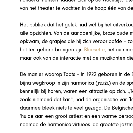
van het theater te wachten in de hoop één van de
Het publiek dat het geluk had wél bij het uitverko
alle opzichten. Van de aandoenlijke, broze oude 
opkwam, de grapjes die hij zich veroorloofde – zoal
het ten gehore brengen zijn
Bluesette
, het numme
maar ook van de interactie met de muzikanten d
De manier waarop Toots – in 1922 geboren in de Br
yeah!
bijna wegkroop in zijn harmonica (
) en de sp
kennelijk bij horen, waren een attractie op zich. ,,
zoals niemand dat kan”, had de organisatie van J
daarmee bleek niets te veel gezegd. De Belgisch
‘hulde aan een groot artiest en een warme persoon
noemde de harmonica-virtuoos ‘de grootste jazzmu