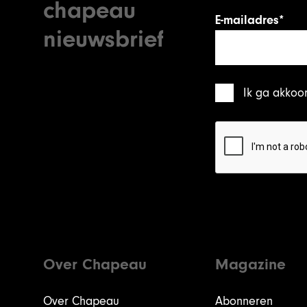
chapeau
E-mailadres*
nieuwsbrief
Ik ga akkoo
Over Chapeau
Magazine
Over Chapeau
Abonneren