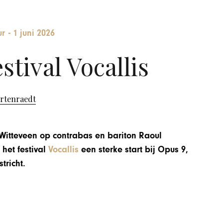
ur
-
1 juni 2026
stival Vocallis
ortenraedt
a Witteveen op contrabas en bariton Raoul
 het festival
Vocallis
een sterke start bij Opus 9,
tricht.