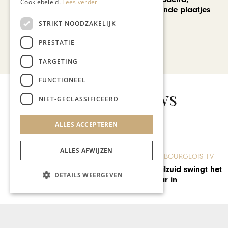
Cookiebeleid.
Lees verder
voorbij de bekende plaatjes
STRIKT NOODZAKELIJK
PRESTATIE
Bekijk alle artikelen
TARGETING
FUNCTIONEEL
Gerelateerd nieuws
NIET-GECLASSIFICEERD
ALLES ACCEPTEREN
ALLES AFWIJZEN
LIMBOURGEOIS TV
Philzuid swingt het nieuwe
DETAILS WEERGEVEN
jaar in