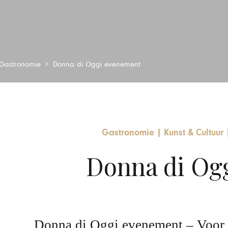
Gastronomie
Donna di Oggi evenement
Gastronomie
|
Kunst & Cultuur
Donna di Og
Donna di Oggi evenement – Voor 