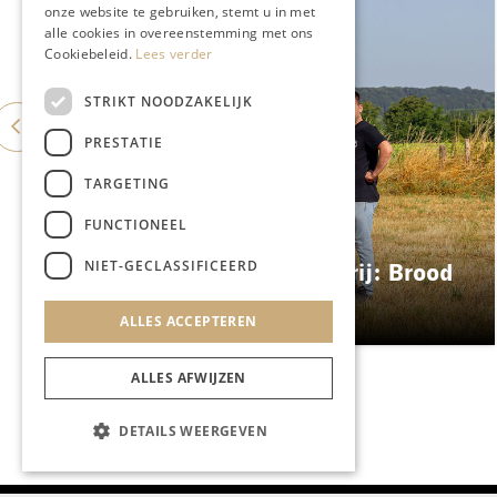
onze website te gebruiken, stemt u in met
alle cookies in overeenstemming met ons
Cookiebeleid.
Lees verder
STRIKT NOODZAKELIJK
PRESTATIE
TARGETING
FUNCTIONEEL
GASTRONOMIE
NIET-GECLASSIFICEERD
ES&C opent eigen bakkerij: Brood
Atelier
ALLES ACCEPTEREN
ALLES AFWIJZEN
DETAILS WEERGEVEN