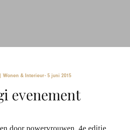
|
Wonen & Interieur
-
5 juni 2015
gi evenement
en door powervrouwen, 4e editie