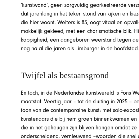
‘kunstwand’, geen zorgvuldig georkestreerde ve
dat jarenlang in het teken stond van kijken en kie
die hier woont. Welters is 83, oogt vitaal en opv
makkelijk gekleed, met een charismatische blik. Hij
koppigheid, een aangeboren weerstand tegen de 
nog na al die jaren als Limburger in de hoofdstad
Twijfel als bestaansgrond
En toch, in de Nederlandse kunstwereld is Fons W
maatstaf. Veertig jaar – tot de sluiting in 2025 –
toon van de contemporaine kunst: met solo-exposi
kunstenaars die bij hem groen binnenkwamen en l
die in het geheugen zijn blijven hangen omdat ze n
onderscheidend, vernieuwend –woorden die snel sl