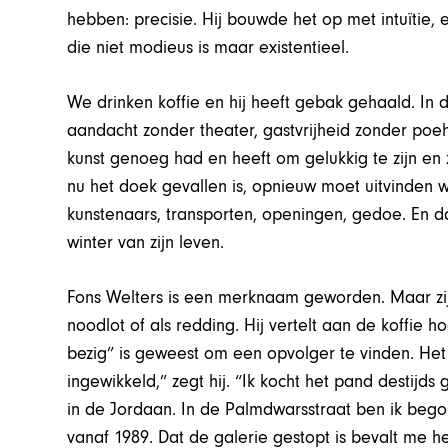
hebben: precisie. Hij bouwde het op met intuïtie, e
die niet modieus is maar existentieel.
We drinken koffie en hij heeft gebak gehaald. In di
aandacht zonder theater, gastvrijheid zonder poe
kunst genoeg had en heeft om gelukkig te zijn en 
nu het doek gevallen is, opnieuw moet uitvinden w
kunstenaars, transporten, openingen, gedoe. En da
winter van zijn leven.
Fons Welters is een merknaam geworden. Maar zijn
noodlot of als redding. Hij vertelt aan de koffie h
bezig” is geweest om een opvolger te vinden. Het l
ingewikkeld,” zegt hij. “Ik kocht het pand destijds
in de Jordaan. In de Palmdwarsstraat ben ik begon
vanaf 1989. Dat de galerie gestopt is bevalt me h