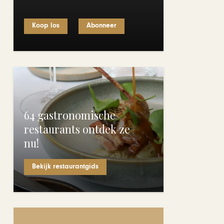
Koop los
Abonneer
64 gastronomische
restaurants ontdek ze
nu!
Bekijk restaurantgids