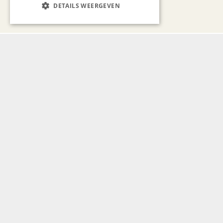
DETAILS WEERGEVEN
Bekijk alle artikelen
Gerelateerd nieuws
ONDERNEMEN & ECONOMIE
Parkstad Culinair