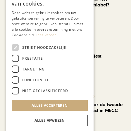
van cookies.
nieuwe kwaliteitslabel?
Deze website gebruikt cookies om uw
gebruikerservaring te verbeteren. Door
onze website te gebruiken, stemt u in met
alle cookies in overeenstemming met ons
Cookiebeleid.
Lees verder
STRIKT NOODZAKELIJK
CHAPEAU TV
Noorbeek Foodfest
PRESTATIE
TARGETING
FUNCTIONEEL
NIET-GECLASSIFICEERD
KUNST & CULTUUR
EuropArtFair voor de tweede
ALLES ACCEPTEREN
keer op rij te gast in MECC
Maastricht
ALLES AFWIJZEN