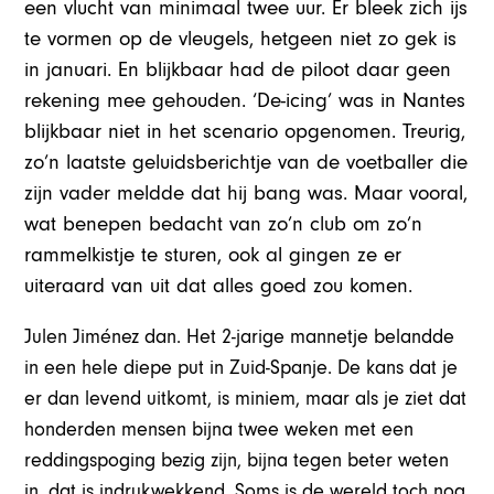
een vlucht van minimaal twee uur. Er bleek zich ijs
te vormen op de vleugels, hetgeen niet zo gek is
in januari. En blijkbaar had de piloot daar geen
rekening mee gehouden. ‘De-icing’ was in Nantes
blijkbaar niet in het scenario opgenomen. Treurig,
zo’n laatste geluidsberichtje van de voetballer die
zijn vader meldde dat hij bang was. Maar vooral,
wat benepen bedacht van zo’n club om zo’n
rammelkistje te sturen, ook al gingen ze er
uiteraard van uit dat alles goed zou komen.
Julen Jiménez dan. Het 2-jarige mannetje belandde
in een hele diepe put in Zuid-Spanje. De kans dat je
er dan levend uitkomt, is miniem, maar als je ziet dat
honderden mensen bijna twee weken met een
reddingspoging bezig zijn, bijna tegen beter weten
in, dat is indrukwekkend. Soms is de wereld toch nog