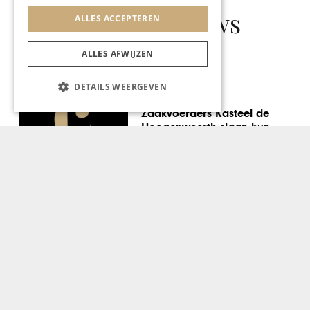
Gerelateerd nieuws
ALLES ACCEPTEREN
ALLES AFWIJZEN
DETAILS WEERGEVEN
SOCIETY
Exclusieve ontvangst
Chapeau in de Bijenkorf
Maastricht