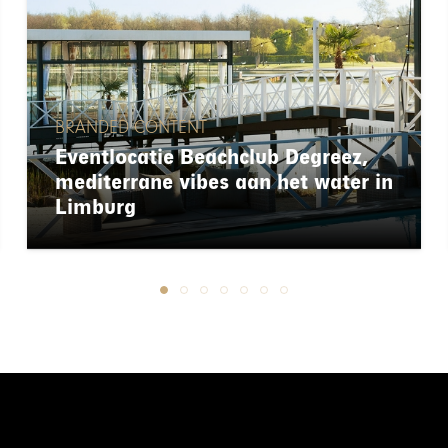
BRANDED CONTENT
Eventlocatie Beachclub Degreez,
mediterrane vibes aan het water in
Limburg