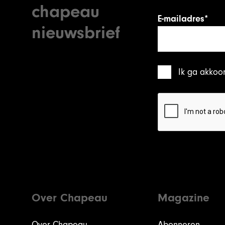
chapeau
E-mailadres*
nieuwsbrief
Ik ga akkoo
Over Chapeau
Magazine
Over Chapeau
Abonneren