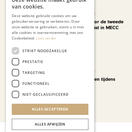
van cookies.
KUNST & CULTUUR
Deze website gebruikt cookies om uw
EuropArtFair voor de tweede
gebruikerservaring te verbeteren. Door
onze website te gebruiken, stemt u in met
keer op rij te gast in MECC
alle cookies in overeenstemming met ons
Maastricht
Cookiebeleid.
Lees verder
STRIKT NOODZAKELIJK
PRESTATIE
KUNST & CULTUUR
TARGETING
Wereldse beelden tijdens
FUNCTIONEEL
Cultura Nova
NIET-GECLASSIFICEERD
Bekijk alle artikelen
ALLES ACCEPTEREN
ALLES AFWIJZEN