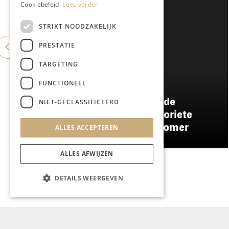
Cookiebeleid.
Lees verder
STRIKT NOODZAKELIJK
PRESTATIE
TARGETING
FUNCTIONEEL
MODE & BEAUTY
Een geurwandeling door de
NIET-GECLASSIFICEERD
Stokstraat: onze vier favoriete
uniseks geuren voor de zomer
ALLES ACCEPTEREN
ALLES AFWIJZEN
DETAILS WEERGEVEN