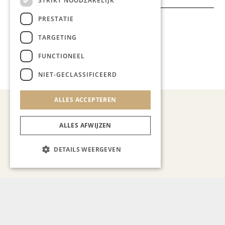
STRIKT NOODZAKELIJK
PRESTATIE
Meer artikelen over:
TARGETING
Gastronomie
,
FUNCTIONEEL
Restaurant Studio
NIET-GECLASSIFICEERD
ALLES ACCEPTEREN
ALLES AFWIJZEN
Demy Janssen
DETAILS WEERGEVEN