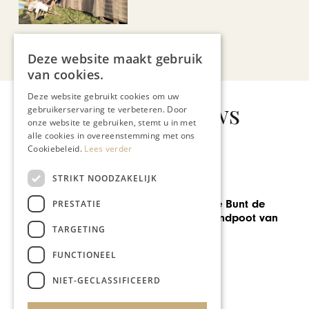
Bekijk alle artikelen
Deze website maakt gebruik
van cookies.
Deze website gebruikt cookies om uw
Gerelateerd nieuws
gebruikerservaring te verbeteren. Door
onze website te gebruiken, stemt u in met
alle cookies in overeenstemming met ons
Cookiebeleid.
Lees verder
STRIKT NOODZAKELIJK
GASTRONOMIE
Michelle van de Bunt de
PRESTATIE
creatieve duizendpoot van
TARGETING
De Leuf
FUNCTIONEEL
NIET-GECLASSIFICEERD