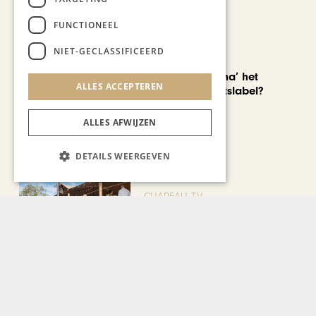
FUNCTIONEEL
NIET-GECLASSIFICEERD
AUTOMOTIVE
Is ‘Made in China’ het
ALLES ACCEPTEREN
nieuwe kwaliteitslabel?
ALLES AFWIJZEN
DETAILS WEERGEVEN
CHAPEAU TV
Noorbeek Foodfest
Bekijk alle artikelen