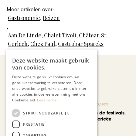
Meer artikelen over:
Gastronomie
,
Reizen
,
Aan De Linde
,
Chalet Tivoli
,
Château St.
Gerlach
,
Chez Paul
,
Gastrobar Sparcks
Deze website maakt gebruik
van cookies.
Recent nieuws
Deze website gebruikt cookies om uw
gebruikerservaring te verbeteren. Door
onze website te gebruiken, stemt u in met
alle cookies in overeenstemming met ons
Cookiebeleid.
Lees verder
BLOG JO CORTENRAEDT
We verzuipen in de festivals,
STRIKT NOODZAKELIJK
feesten en braderieën
PRESTATIE
TARGETING