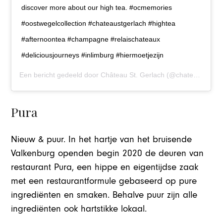
discover more about our high tea. #ocmemories
#oostwegelcollection #chateaustgerlach #hightea
#afternoontea #champagne #relaischateaux
#deliciousjourneys #inlimburg #hiermoetjezijn
Een bericht gedeeld door
Château St. Gerlach
(@chateaustgerlach) op
Pura
Nieuw & puur. In het hartje van het bruisende
Valkenburg openden begin 2020 de deuren van
restaurant Pura, een hippe en eigentijdse zaak
met een restaurantformule gebaseerd op pure
ingrediënten en smaken. Behalve puur zijn alle
ingrediënten ook hartstikke lokaal.