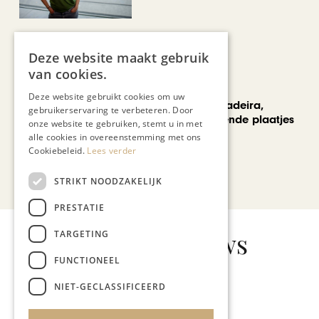
Deze website maakt gebruik
van cookies.
REIZEN
Deze website gebruikt cookies om uw
Een week op Madeira,
gebruikerservaring te verbeteren. Door
voorbij de bekende plaatjes
onze website te gebruiken, stemt u in met
alle cookies in overeenstemming met ons
Cookiebeleid.
Lees verder
Bekijk alle artikelen
STRIKT NOODZAKELIJK
PRESTATIE
Gerelateerd nieuws
TARGETING
FUNCTIONEEL
NIET-GECLASSIFICEERD