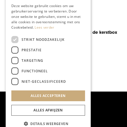
Deze website gebruikt cookies om uw
gebruikerservaring te verbeteren. Door
onze website te gebruiken, stemt u in met
GASTRON
alle cookies in overeenstemming met ons
RONOMIE
Boscafé
Cookiebeleid.
Lees verder
-première: de kerstbox
Heythuys
rut172
publieks
STRIKT NOODZAKELIJK
jaar 202
PRESTATIE
TARGETING
FUNCTIONEEL
NIET-GECLASSIFICEERD
ALLES ACCEPTEREN
ALLES AFWIJZEN
DETAILS WEERGEVEN