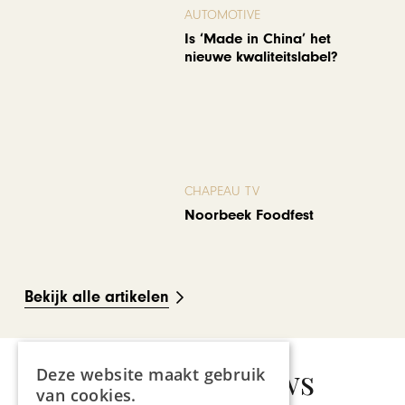
AUTOMOTIVE
Is ‘Made in China’ het
nieuwe kwaliteitslabel?
CHAPEAU TV
Noorbeek Foodfest
Bekijk alle artikelen
Gerelateerd nieuws
Deze website maakt gebruik
van cookies.