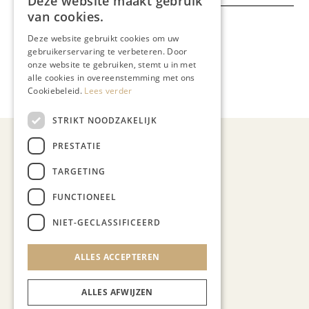
Deze website maakt gebruik
van cookies.
Meer artikelen over:
Deze website gebruikt cookies om uw
Gastronomie
gebruikerservaring te verbeteren. Door
onze website te gebruiken, stemt u in met
,
alle cookies in overeenstemming met ons
Restaurant Studio
Cookiebeleid.
Lees verder
STRIKT NOODZAKELIJK
PRESTATIE
TARGETING
FUNCTIONEEL
Demy Janssen
NIET-GECLASSIFICEERD
ALLES ACCEPTEREN
ALLES AFWIJZEN