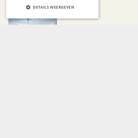
Recent nieuws
DETAILS WEERGEVEN
KUNST & CULTUUR
Wereldse beelden tijdens
Cultura Nova
REIZEN
Een week op Madeira,
voorbij de bekende plaatjes