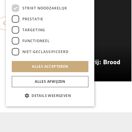
STRIKT NOODZAKELIJK
PRESTATIE
TARGETING
FUNCTIONEEL
NIET-GECLASSIFICEERD
GASTRONOMIE
ES&C opent eigen bakkerij: Brood
ALLES ACCEPTEREN
Atelier
ALLES AFWIJZEN
DETAILS WEERGEVEN