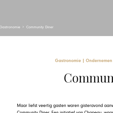
Gastronomie
Community Diner
Gastronomie
|
Ondernemen 
Communi
Maar liefst veertig gasten waren gisteravond aan
Community Diner. Een initiatief van Chapeau, waar