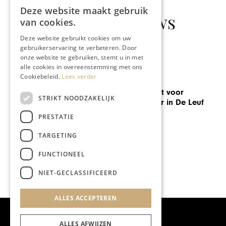
Deze website maakt gebruik
Gerelateerd nieuws
van cookies.
Deze website gebruikt cookies om uw
gebruikerservaring te verbeteren. Door
onze website te gebruiken, stemt u in met
alle cookies in overeenstemming met ons
Cookiebeleid.
Lees verder
GASTRONOMIE
Make-over zorgt voor
STRIKT NOODZAKELIJK
eigentijdse sfeer in De Leuf
PRESTATIE
TARGETING
FUNCTIONEEL
NIET-GECLASSIFICEERD
ALLES ACCEPTEREN
ALLES AFWIJZEN