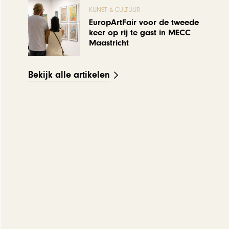
KUNST & CULTUUR
EuropArtFair voor de tweede
keer op rij te gast in MECC
Maastricht
Bekijk alle artikelen