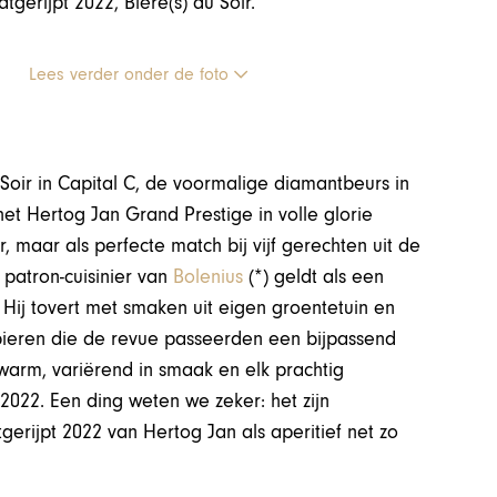
erijpt 2022, Bière(s) du Soir.
Lees verder onder de foto
u Soir in Capital C, de voormalige diamantbeurs in
et Hertog Jan Grand Prestige in volle glorie
, maar als perfecte match bij vijf gerechten uit de
 patron-cuisinier van
Bolenius
(*) geldt als een
Hij tovert met smaken uit eigen groentetuin en
 bieren die de revue passeerden een bijpassend
n warm, variërend in smaak en elk prachtig
022. Een ding weten we zeker: het zijn
gerijpt 2022 van Hertog Jan als aperitief net zo