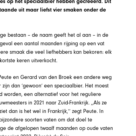
ties op het speciaalbier hebben gecreëerd. Dit
staande uit maar liefst vier smaken onder de
ige bestaan – de naam geeft het al aan – in de
 dit geval een aantal maanden rijping op een vat
ndere smaak die veel liefhebbers kan bekoren: elk
kortste keren uitverkocht.
 Peute en Gerard van den Broek een andere weg
r zijn dan ‘gewoon’ een speciaalbier. Het moest
 worden, een alternatief voor het reguliere
wmeesters in 2021 naar Zuid-Frankrijk. ,,Als ze
 dan is het wel in Frankrijk,’’ zegt Peute. In
 bijzondere soorten vaten om dat doel te
stige de afgelopen twaalf maanden op oude vaten