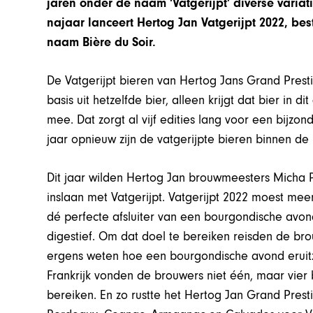
jaren onder de naam ‘Vatgerijpt’ diverse varia
najaar lanceert Hertog Jan Vatgerijpt 2022, be
naam Bière du Soir.
De Vatgerijpt bieren van Hertog Jans Grand Prest
basis uit hetzelfde bier, alleen krijgt dat bier in
mee. Dat zorgt al vijf edities lang voor een bijzo
jaar opnieuw zijn de vatgerijpte bieren binnen de 
Dit jaar wilden Hertog Jan brouwmeesters Micha
inslaan met Vatgerijpt. Vatgerijpt 2022 moest mee
dé perfecte afsluiter van een bourgondische avond
digestief. Om dat doel te bereiken reisden de brou
ergens weten hoe een bourgondische avond eruitziet
Frankrijk vonden de brouwers niet één, maar vier
bereiken. En zo rustte het Hertog Jan Grand Pre