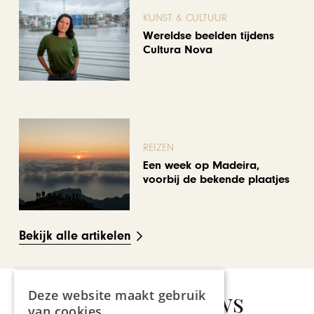
KUNST & CULTUUR
Wereldse beelden tijdens
Cultura Nova
REIZEN
Een week op Madeira,
voorbij de bekende plaatjes
Bekijk alle artikelen
Gerelateerd nieuws
Deze website maakt gebruik
van cookies.