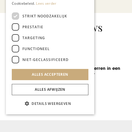
Cookiebeleid.
Lees verder
STRIKT NOODZAKELIJK
Gerelateerd nieuws
PRESTATIE
TARGETING
FUNCTIONEEL
GASTRONOMIE
NIET-GECLASSIFICEERD
Wijnrestaurant op het land
voor zevende editie op
Wijnlandgoed Sterreheim in
ALLES ACCEPTEREN
Thull
ALLES AFWIJZEN
DETAILS WEERGEVEN