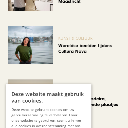
Maastricht
KUNST & CULTUUR
Wereldse beelden tijdens
Cultura Nova
REIZEN
Deze website maakt gebruik
Een week op Madeira,
van cookies.
voorbij de bekende plaatjes
Deze website gebruikt cookies om uw
gebruikerservaring te verbeteren. Door
onze website te gebruiken, stemt u in met
alle cookies in overeenstemming met ons
Bekijk alle artikelen