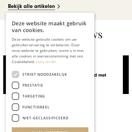
Bekijk alle artikelen
Deze website maakt gebruik
van cookies.
Gerelateerd nieuws
Deze website gebruikt cookies om uw
gebruikerservaring te verbeteren. Door
onze website te gebruiken, stemt u in met
alle cookies in overeenstemming met ons
Cookiebeleid.
Lees verder
GASTRONOMIE
STRIKT NOODZAKELIJK
Een Belgisch speciaalbieren-
café in hartje Maastricht
PRESTATIE
TARGETING
FUNCTIONEEL
NIET-GECLASSIFICEERD