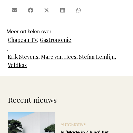
Meer artikelen over:
Chapeau TV
,
Gastronomie
,
Erik Stevens
,
Marc van Hees
,
Stefan Lemlijn
,
Veldkas
Recent nieuws
AUTOMOTIVE
Is ‘Made in China’ het