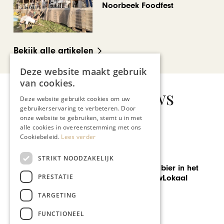
Noorbeek Foodfest
Bekijk alle artikelen
Deze website maakt gebruik
van cookies.
Gerelateerd nieuws
Deze website gebruikt cookies om uw
gebruikerservaring te verbeteren. Door
onze website te gebruiken, stemt u in met
alle cookies in overeenstemming met ons
Cookiebeleid.
Lees verder
GASTRONOMIE
STRIKT NOODZAKELIJK
Verkiezing ‘Restaurant van
PRESTATIE
het jaar 2017’
TARGETING
FUNCTIONEEL