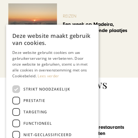
REIZEN
Een week op Madeira,
voorbij de bekende plaatjes
Deze website maakt gebruik
van cookies.
Deze website gebruikt cookies om uw
Bekijk alle artikelen
gebruikerservaring te verbeteren. Door
onze website te gebruiken, stemt u in met
alle cookies in overeenstemming met ons
Cookiebeleid.
Lees verder
Gerelateerd nieuws
STRIKT NOODZAKELIJK
PRESTATIE
TARGETING
GASTRONOMIE
FUNCTIONEEL
Winefair en vijf restaurants
bundelen krachten
NIET-GECLASSIFICEERD