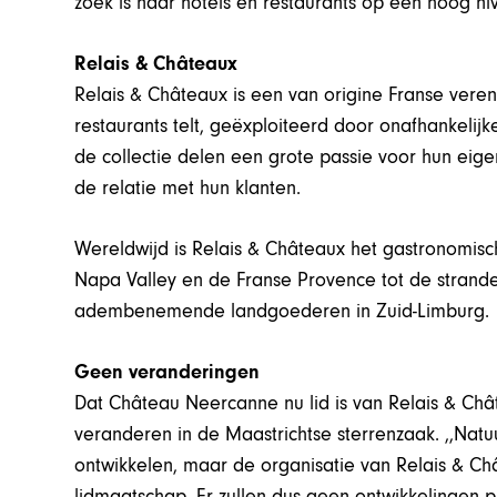
zoek is naar hotels en restaurants op een hoog niv
Relais & Châteaux
Relais & Châteaux is een van origine Franse veren
restaurants telt, geëxploiteerd door onafhankelijk
de collectie delen een grote passie voor hun eigen
de relatie met hun klanten.
Wereldwijd is Relais & Châteaux het gastronomis
Napa Valley en de Franse Provence tot de strand
adembenemende landgoederen in Zuid-Limburg.
Geen veranderingen
Dat Château Neercanne nu lid is van Relais & Chât
veranderen in de Maastrichtse sterrenzaak. ,,Natuu
ontwikkelen, maar de organisatie van Relais & Ch
lidmaatschap. Er zullen dus geen ontwikkelingen pl