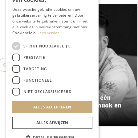
Deze website gebruikt cookies om uw
gebruikerservaring te verbeteren. Door
onze website te gebruiken, stemt u in met
alle cookies in overeenstemming met ons
Cookiebeleid.
Lees verder
STRIKT NOODZAKELIJK
PRESTATIE
TARGETING
FUNCTIONEEL
GASTRONOMIE
NIET-GECLASSIFICEERD
Damianz stapt over naar één
menu: meer kwaliteit, smaak en
ALLES ACCEPTEREN
duurzaamheid
ALLES AFWIJZEN
DETAILS WEERGEVEN