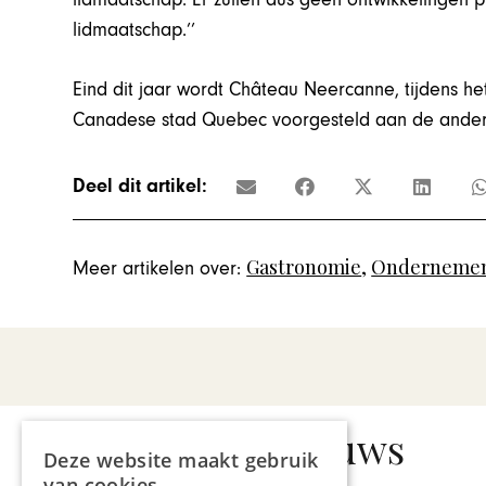
lidmaatschap.’’
Eind dit jaar wordt Château Neercanne, tijdens h
Canadese stad Quebec voorgesteld aan de ander
Deel dit artikel:
Gastronomie
,
Ondernemen
Meer artikelen over:
Gerelateerd nieuws
Deze website maakt gebruik
van cookies.