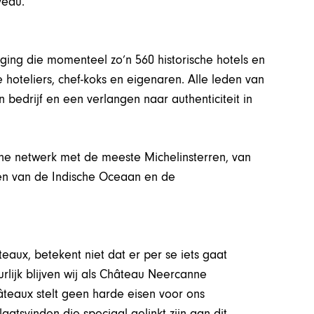
eau.’’
ging die momenteel zo’n 560 historische hotels en
e hoteliers, chef-koks en eigenaren. Alle leden van
 bedrijf en een verlangen naar authenticiteit in
che netwerk met de meeste Michelinsterren, van
en van de Indische Oceaan en de
eaux, betekent niet dat er per se iets gaat
rlijk blijven wij als Château Neercanne
âteaux stelt geen harde eisen voor ons
aatsvinden die speciaal gelinkt zijn aan dit