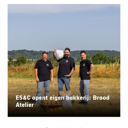
GASTRONOMIE
ES&C opent eigen bakkerij: Brood
Atelier