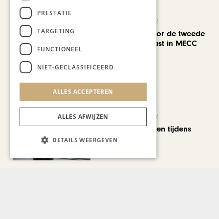
PRESTATIE
KUNST & CULTUUR
TARGETING
EuropArtFair voor de tweede
keer op rij te gast in MECC
FUNCTIONEEL
Maastricht
NIET-GECLASSIFICEERD
ALLES ACCEPTEREN
KUNST & CULTUUR
ALLES AFWIJZEN
Wereldse beelden tijdens
Cultura Nova
DETAILS WEERGEVEN
Bekijk alle artikelen