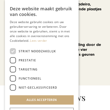
Een week op Madeira,
Deze website maakt gebruik
voorbij de bekende plaatjes
van cookies.
Deze website gebruikt cookies om uw
gebruikerservaring te verbeteren. Door
onze website te gebruiken, stemt u in met
alle cookies in overeenstemming met ons
MODE & BEAUTY
Cookiebeleid.
Lees verder
Een geurwandeling door de
Stokstraat: onze vier
STRIKT NOODZAKELIJK
favoriete uniseks geuren
voor de zomer
PRESTATIE
TARGETING
Bekijk alle artikelen
FUNCTIONEEL
NIET-GECLASSIFICEERD
Gerelateerd nieuws
ALLES ACCEPTEREN