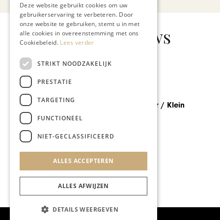
Deze website gebruikt cookies om uw
gebruikerservaring te verbeteren. Door
onze website te gebruiken, stemt u in met
Gerelateerd nieuws
alle cookies in overeenstemming met ons
Cookiebeleid.
Lees verder
STRIKT NOODZAKELIJK
PRESTATIE
GASTRONOMIE
TARGETING
Restaurant Puur / Klein
Zwitserland
FUNCTIONEEL
NIET-GECLASSIFICEERD
ALLES ACCEPTEREN
ALLES AFWIJZEN
DETAILS WEERGEVEN