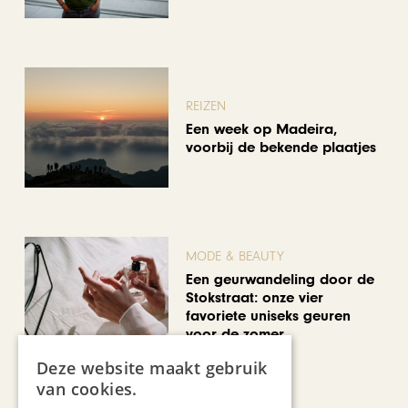
REIZEN
Een week op Madeira,
voorbij de bekende plaatjes
MODE & BEAUTY
Een geurwandeling door de
Stokstraat: onze vier
favoriete uniseks geuren
voor de zomer
Deze website maakt gebruik
van cookies.
Bekijk alle artikelen