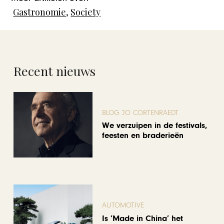
Gastronomie
,
Society
Recent nieuws
BLOG JO CORTENRAEDT
We verzuipen in de festivals,
feesten en braderieën
AUTOMOTIVE
Is ‘Made in China’ het