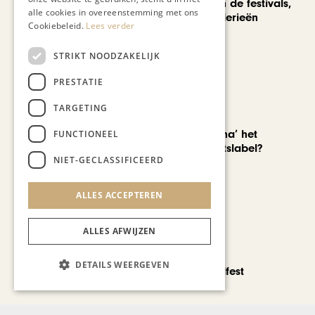
We verzuipen in de festivals,
alle cookies in overeenstemming met ons
feesten en braderieën
Cookiebeleid.
Lees verder
STRIKT NOODZAKELIJK
PRESTATIE
TARGETING
AUTOMOTIVE
Is ‘Made in China’ het
FUNCTIONEEL
nieuwe kwaliteitslabel?
NIET-GECLASSIFICEERD
ALLES ACCEPTEREN
ALLES AFWIJZEN
CHAPEAU TV
DETAILS WEERGEVEN
Noorbeek Foodfest