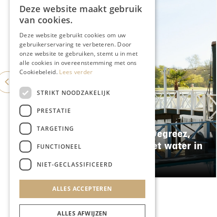
Deze website maakt gebruik
van cookies.
Deze website gebruikt cookies om uw
gebruikerservaring te verbeteren. Door
onze website te gebruiken, stemt u in met
alle cookies in overeenstemming met ons
Cookiebeleid.
Lees verder
STRIKT NOODZAKELIJK
PRESTATIE
BRANDED CONTENT
TARGETING
Eventlocatie Beachclub Degreez,
mediterrane vibes aan het water in
FUNCTIONEEL
Limburg
NIET-GECLASSIFICEERD
ALLES ACCEPTEREN
ALLES AFWIJZEN