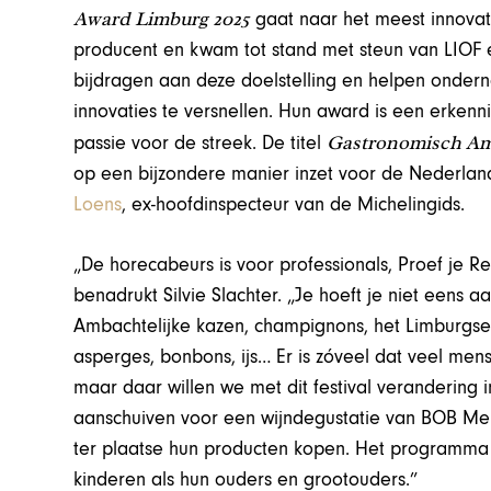
Award Limburg 2025
gaat naar het meest innova
producent en kwam tot stand met steun van LIOF en
bijdragen aan deze doelstelling en helpen ondern
innovaties te versnellen. Hun award is een erkenn
Gastronomisch A
passie voor de streek. De titel
op een bijzondere manier inzet voor de Nederlan
Loens
, ex-hoofdinspecteur van de Michelingids.
„De horecabeurs is voor professionals, Proef je Re
benadrukt Silvie Slachter. „Je hoeft je niet eens a
Ambachtelijke kazen, champignons, het Limburgse 
asperges, bonbons, ijs… Er is zóveel dat veel me
maar daar willen we met dit festival verandering 
aanschuiven voor een wijndegustatie van BOB Me
ter plaatse hun producten kopen. Het programma 
kinderen als hun ouders en grootouders.”