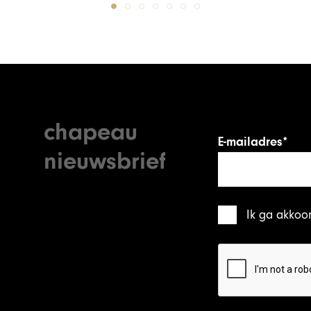
chapeau
E-mailadres*
nieuwsbrief
Ik ga akkoo