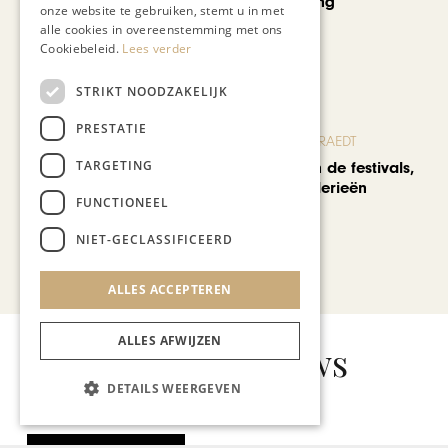
curated shopping
onze website te gebruiken, stemt u in met
alle cookies in overeenstemming met ons
Cookiebeleid.
Lees verder
STRIKT NOODZAKELIJK
PRESTATIE
BLOG JO CORTENRAEDT
TARGETING
We verzuipen in de festivals,
feesten en braderieën
FUNCTIONEEL
NIET-GECLASSIFICEERD
Bekijk alle artikelen
ALLES ACCEPTEREN
ALLES AFWIJZEN
Gerelateerd nieuws
DETAILS WEERGEVEN