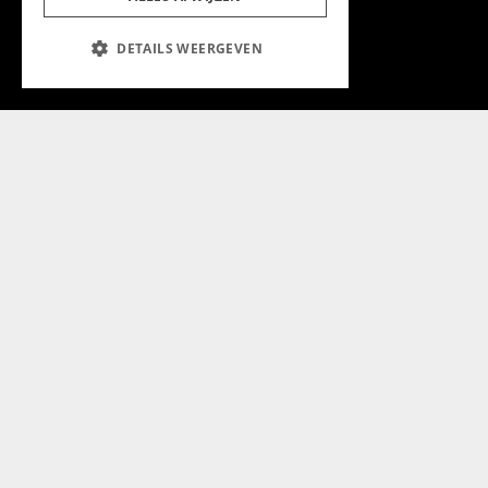
Aanmelden nieuwsbrief
DETAILS WEERGEVEN
Magazine
Adverteren
Algemeen
Algemene Voorwaarden
Privacyverklaring
Cookieverklaring
@2024 Chapeau Magazine