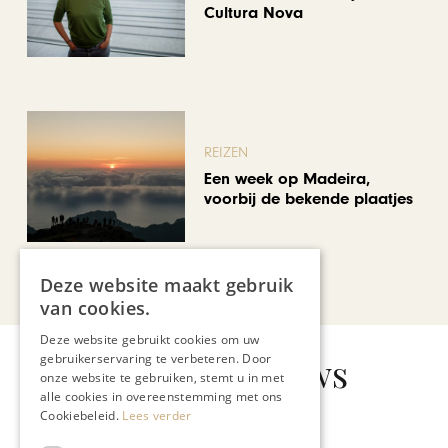
Cultura Nova
REIZEN
Een week op Madeira,
voorbij de bekende plaatjes
Bekijk alle artikelen
Deze website maakt gebruik
van cookies.
Deze website gebruikt cookies om uw
Gerelateerd nieuws
gebruikerservaring te verbeteren. Door
onze website te gebruiken, stemt u in met
alle cookies in overeenstemming met ons
Cookiebeleid.
Lees verder