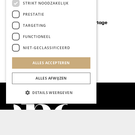
STRIKT NOODZAKELIJK
GA
PRESTATIE
MODE & BEAUTY
Ve
Chapeau Reportage
ho
TARGETING
Maa
FUNCTIONEEL
NIET-GECLASSIFICEERD
ALLES ACCEPTEREN
ALLES AFWIJZEN
DETAILS WEERGEVEN