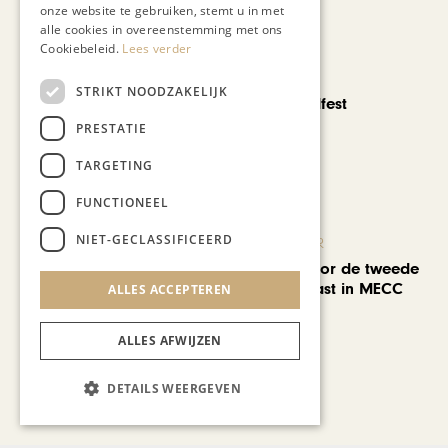
onze website te gebruiken, stemt u in met
alle cookies in overeenstemming met ons
Cookiebeleid.
Lees verder
CHAPEAU TV
STRIKT NOODZAKELIJK
Noorbeek Foodfest
PRESTATIE
TARGETING
FUNCTIONEEL
NIET-GECLASSIFICEERD
KUNST & CULTUUR
EuropArtFair voor de tweede
keer op rij te gast in MECC
ALLES ACCEPTEREN
Maastricht
ALLES AFWIJZEN
Bekijk alle artikelen
DETAILS WEERGEVEN