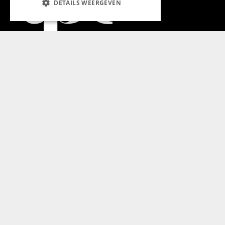
DETAILS WEERGEVEN
Aanmelden nieuwsbrief
Magazine
Adverteren
Algemeen