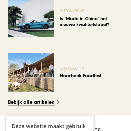
AUTOMOTIVE
Is ‘Made in China’ het
nieuwe kwaliteitslabel?
CHAPEAU TV
Noorbeek Foodfest
Bekijk alle artikelen
Deze website maakt gebruik
Gerelateerd nieuws