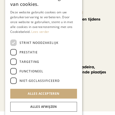
van cookies.
Deze website gebruikt cookies om uw
KUNST & CULTUUR
gebruikerservaring te verbeteren. Door
Wereldse beelden tijdens
onze website te gebruiken, stemt u in met
Cultura Nova
alle cookies in overeenstemming met ons
Cookiebeleid.
Lees verder
STRIKT NOODZAKELIJK
PRESTATIE
REIZEN
TARGETING
Een week op Madeira,
FUNCTIONEEL
voorbij de bekende plaatjes
NIET-GECLASSIFICEERD
Bekijk alle artikelen
ALLES ACCEPTEREN
ALLES AFWIJZEN